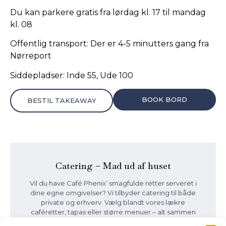
Du kan parkere gratis fra lørdag kl. 17 til mandag
kl. 08
Offentlig transport: Der er 4-5 minutters gang fra
Nørreport
Siddepladser: Inde 55, Ude 100
BOOK BORD
BESTIL TAKEAWAY
Catering – Mad ud af huset
Vil du have Café Phenix’ smagfulde retter serveret i
dine egne omgivelser? Vi tilbyder catering til både
private og erhverv. Vælg blandt vores lækre
caféretter, tapas eller større menuer – alt sammen
lavet med kærlighed og gode råvarer. Perfekt til