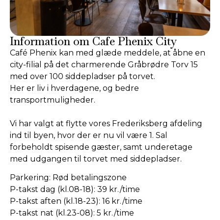
Information om Cafe Phenix City
Café Phenix kan med glæde meddele, at åbne en
city-filial på det charmerende Gråbrødre Torv 15
med over 100 siddepladser på torvet.
Her er liv i hverdagene, og bedre
transportmuligheder.
Vi har valgt at flytte vores Frederiksberg afdeling
ind til byen, hvor der er nu vil være 1. Sal
forbeholdt spisende gæster, samt underetage
med udgangen til torvet med siddepladser.
Parkering: Rød betalingszone
P-takst dag (kl.08-18): 39 kr./time
P-takst aften (kl.18-23): 16 kr./time
P-takst nat (kl.23-08): 5 kr./time