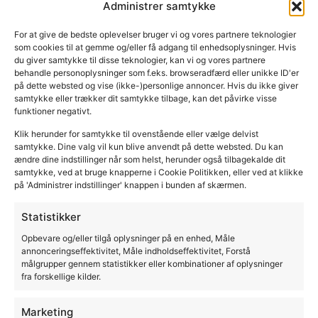
Administrer samtykke
møder, receptioner, fødselsdage og andre
arrangementer, hvor maden skal være lige så
indbydende som stemningen.
For at give de bedste oplevelser bruger vi og vores partnere teknologier
som cookies til at gemme og/eller få adgang til enhedsoplysninger. Hvis
du giver samtykke til disse teknologier, kan vi og vores partnere
BESTIL CATERING
behandle personoplysninger som f.eks. browseradfærd eller unikke ID'er
på dette websted og vise (ikke-)personlige annoncer. Hvis du ikke giver
samtykke eller trækker dit samtykke tilbage, kan det påvirke visse
funktioner negativt.
Klik herunder for samtykke til ovenstående eller vælge delvist
Selskaber – Hold din fest hos os
samtykke. Dine valg vil kun blive anvendt på dette websted. Du kan
ændre dine indstillinger når som helst, herunder også tilbagekalde dit
Skal du holde fødselsdag, firmaarrangement eller
samtykke, ved at bruge knapperne i Cookie Politikken, eller ved at klikke
en anden festlig anledning? Café Phenix tilbyder
på 'Administrer indstillinger' knappen i bunden af skærmen.
hyggelige rammer midt i København, hvor vi kan
sammensætte en menu, der passer til netop dine
Statistikker
ønsker og behov. Vi har plads til både små og større
selskaber, og vores personale sørger for, at alt
Opbevare og/eller tilgå oplysninger på en enhed, Måle
forløber problemfrit – så du bare kan læne dig
annonceringseffektivitet, Måle indholdseffektivitet, Forstå
tilbage og nyde dagen med dine gæster.
målgrupper gennem statistikker eller kombinationer af oplysninger
fra forskellige kilder.
BOOK SELSKAB
Marketing