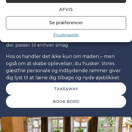
middag eller en hyggelig aften.
AFVIS
Menuen byder på alt fra sprøde salater og delikate
Se præferencer
tapas til vores populære Café Burger og saftige
steaks. Uanset om du er til det lette og grønne
Privatlivspolitik
eller det mere fyldige og klassiske, har vi noget,
der passer til enhver smag.
Hos os handler det ikke kun om maden – men
også om at skabe oplevelser, du husker. Vores
gæstfrie personale og indbydende rammer giver
dig lyst til at læne dig tilbage og nyde øjeblikket.
TAKEAWAY
BOOK BORD