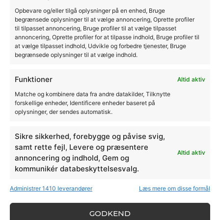
Opbevare og/eller tilgå oplysninger på en enhed, Bruge
begrænsede oplysninger til at vælge annoncering, Oprette profiler
til tilpasset annoncering, Bruge profiler til at vælge tilpasset
annoncering, Oprette profiler for at tilpasse indhold, Bruge profiler til
at vælge tilpasset indhold, Udvikle og forbedre tjenester, Bruge
begrænsede oplysninger til at vælge indhold.
Funktioner
Altid aktiv
Matche og kombinere data fra andre datakilder, Tilknytte
forskellige enheder, Identificere enheder baseret på
oplysninger, der sendes automatisk.
Sikre sikkerhed, forebygge og påvise svig,
Midt i København...
Hyggelig caféoplevelse
samt rette fejl, Levere og præsentere
Altid aktiv
annoncering og indhold, Gem og
På Café Phenix mødes du af en afslappet
kommunikér databeskyttelsesvalg.
atmosfære, hvor god mad og hyggelige
omgivelser går hånd i hånd. Vi ligger midt i
Administrer 1410 leverandører
Læs mere om disse formål
København på det charmerende Gråbrødretorv,
og vores café er det perfekte sted at samle
GODKEND
venner, familie eller kolleger til både frokost,